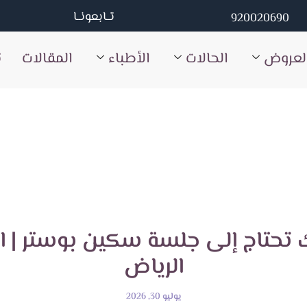
تــابعونــا
920020690
لعروض
الحالات
الأطباء
المقالات
ت
ك تحتاج إلى جلسة سكين بوستر | 
الرياض
يوليو 30, 2026