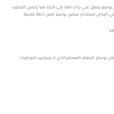
 بوستر يعمل على جذب الماء إلى الجلد مما يحسن الترطيب
ميق وينشط إنتاج الكولاجين الطبيعي.في عيادات Reval Clinic في الرياض يُستخدم سكين بوستر ضمن خطة علاجية
ات
كن بوستر. الجفاف المستمر الذي لا يستجيب للمرطبات