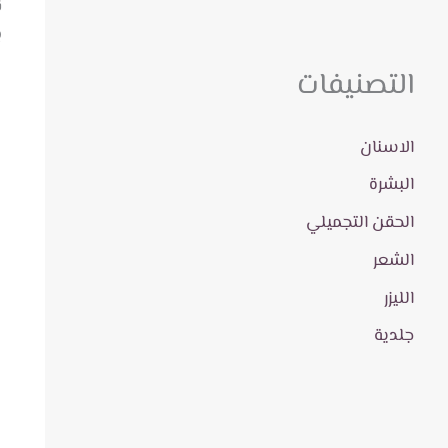
ق
ب
التصنيفات
الاسنان
البشرة
الحقن التجميلي
الشعر
الليزر
جلدية