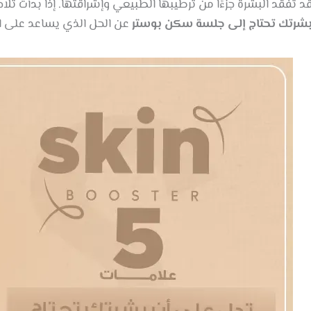
د تفقد البشرة جزءًا من ترطيبها الطبيعي وإشراقتها. إذا بدأت ت
شرتك تحتاج إلى جلسة سكن بوستر
عن الحل الذي يساعد على است