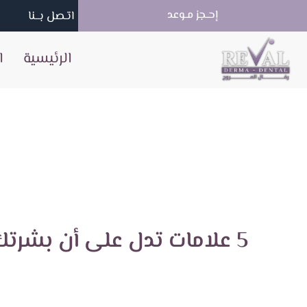
خطي
إحــجز مــوعد
اتـصل بــنا
لى
لمحتوى
الرئيسية
ا
5 علامات تدل على أن بشرت