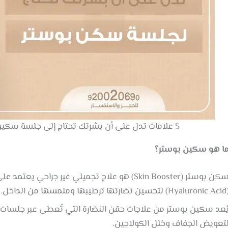
5 علامات تدل على أن بشرتك تحتاج إلى جلسة سكين بوستر | افضل طرق نضارة البشرة في الرياض
ا هو سكين بوستر؟
ن بوستر (Skin Booster) هو علاج تجميلي غير جراحي يعتمد على حقن مواد
رتها ترطيبها وملمسها من الداخل.
ُعد سكين بوستر من علاجات حقن النضارة التي تُعطى عبر جلسات
تعويض الجفاف وخلل الكولاجين.