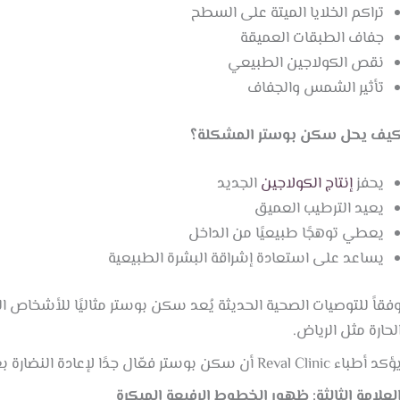
تراكم الخلايا الميتة على السطح
جفاف الطبقات العميقة
نقص الكولاجين الطبيعي
تأثير الشمس والجفاف
يف يحل سكن بوستر المشكلة؟
يحفز
إنتاج الكولاجين
الجديد
يعيد الترطيب العميق
يعطي توهجًا طبيعيًا من الداخل
يساعد على استعادة إشراقة البشرة الطبيعية
فقاً للتوصيات الصحية الحديثة يُعد سكن بوستر مثاليًا للأشخاص ا
لحارة مثل الرياض.
د أطباء Reval Clinic أن سكن بوستر فعّال جدًا لإعادة النضارة بعد الصيف أو خلال فترات الجفاف.
لعلامة الثالثة: ظهور الخطوط الرفيعة المبكرة