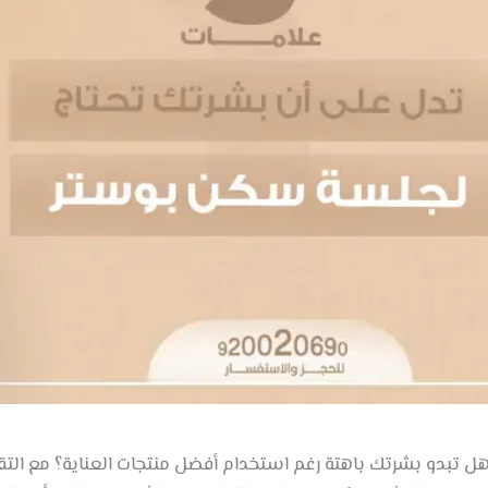
ل تبدو بشرتك باهتة رغم استخدام أفضل منتجات العناية؟ مع الت